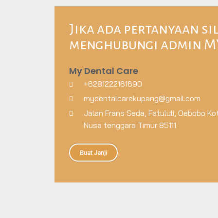
Jika ada pertanyaan s
menghubungi admin MY
My Dental Care
+6281222161690
mydentalcarekupang@gmail.com
Jalan Frans Seda, Fatululi, Oebobo K
Nusa tenggara Timur 85111
Buat Janji