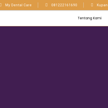
My Dental Care
081222161690
Kupan
Tentang Kami