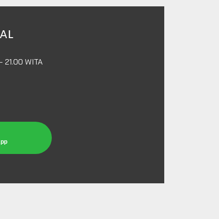
al
– 21.00 WITA
App