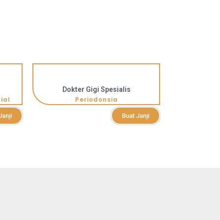
Dokter Gigi Spesialis
ial
Periodonsia
Janji
Buat Janji